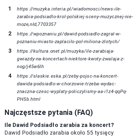
https://muzyka.interia.pl/wiadomosci/news-ile-
zarabia-podsiadlo-krol-polskiej-sceny-muzycznej-nie-
moze,nId,7703357
https://wpoznaniu.pl/dawid-podsiadlo-zagral-w-
poznaniu-miasto-zaplacilo-pol-miliona-zlotych/
https://kultura.onet.pl/muzyka/ile-zarabiaja-
gwiazdy-na-koncertach-niektore-kwoty-zwalaja-z-
nog/j45w6lh
https://slaskie.eska.pl/zeby-pojsc-na-koncert-
dawida-podsiadlo-w-chorzowie-trzeba-wydac-
znaczna-czesc-wyplaty-policzylismy-aa-i1z4-qqPq-
PHSb.html
Najczęstsze pytania (FAQ)
Ile Dawid Podsiadło zarabia za koncert?
Dawid Podsiadło zarabia około 55 tysięcy