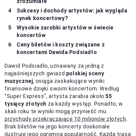
zrozumiałe
Sukcesy i dochody artystów: jak wygląda
rynek koncertowy?
Wysokie zarobki artystów w świecie
koncertów
Ceny biletów i koszty związane z
koncertami Dawida Podsiadło
Dawid Podsiadło, uznawany za jedną z
najjaśniejszych gwiazd
polskiej sceny
muzycznej
, osiąga zaskakujące wyniki
finansowe dzięki swoim koncertom. Według
"Super Express", artysta zarabia około
55
tysięcy złotych
za każdy występ. Ponadto, w
skali roku te wyniki mogą przynieść mu
przychody przekraczające 10 milionów złotych
.
Brak biletów na jego koncerty doskonale
ilustruje jego ogromną popularność. Każda trasa