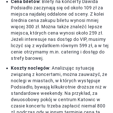
Cena biletów
: Bilety na koncerty Dawida
Podsiadło zaczynają się od około 109 zł za
miejsca najdalej oddalone od sceny. Z kolei
średnia cena zakupu biletu wynosi mniej
więcej 300 zł. Można także znaleźć lepsze
miejsca, których cena wynosi około 259 zł.
Jeżeli interesuje nas dostęp do VIP, musimy
liczyć się z wydatkiem równym 599 zł, a w tej
cenie otrzymamy m.in. catering i dostęp do
strefy barowej.
Koszty noclegów
: Analizując sytuację
związaną z koncertami, można zauważyć, że
noclegi w miastach, w których występuje
Podsiadło, bywają kilkukrotnie droższe niż w
standardowe weekendy. Na przykład, za
dwuosobowy pokój w centrum Katowic w
czasie koncertu trzeba zapłacić niemal 800
zł, podczas gdy w innym terminie cena ta