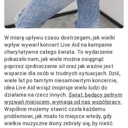
W miarę upływu czasu dostrzegam, jak wielki
wpływ wywarł koncert Live Aid na kampanie
charytatywne całego świata. To wydarzenie
pokazało nam, jak wiele można osiągnąć
poprzez zjednoczenie sił oraz jak ważne jest
wsparcie dla osób w trudnych sytuacjach. Dziś,
wiele lat po tamtym niesamowitym koncercie,
idea Live Aid wciąż inspiruje wielu ludzi do
działania na rzecz innych.
Świat, będący pełnym
wyzwań miejscem, wymaga od nas współpracy.
Wspólnie możemy stawić czoła każdemu
problemowi, jak miało to miejsce wtedy, gdy
wielkie muzyczne ikony zebrały się, by nieść