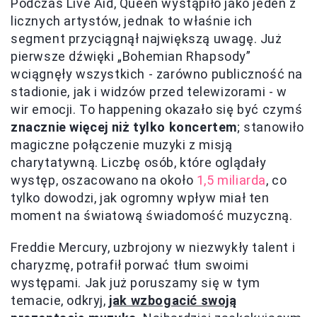
Podczas Live Aid, Queen wystąpiło jako jeden z
licznych artystów, jednak to właśnie ich
segment przyciągnął największą uwagę. Już
pierwsze dźwięki „Bohemian Rhapsody”
wciągnęły wszystkich - zarówno publiczność na
stadionie, jak i widzów przed telewizorami - w
wir emocji. To happening okazało się być czymś
znacznie więcej niż tylko koncertem
; stanowiło
magiczne połączenie muzyki z misją
charytatywną. Liczbę osób, które oglądały
występ, oszacowano na około
1,5 miliarda
, co
tylko dowodzi, jak ogromny wpływ miał ten
moment na światową świadomość muzyczną.
Freddie Mercury, uzbrojony w niezwykły talent i
charyzmę, potrafił porwać tłum swoimi
występami. Jak już poruszamy się w tym
temacie, odkryj,
jak wzbogacić swoją