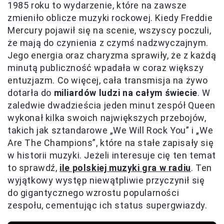
1985 roku to wydarzenie, które na zawsze
zmieniło oblicze muzyki rockowej. Kiedy Freddie
Mercury pojawił się na scenie, wszyscy poczuli,
że mają do czynienia z czymś nadzwyczajnym.
Jego energia oraz charyzma sprawiły, że z każdą
minutą publiczność wpadała w coraz większy
entuzjazm. Co więcej, cała transmisja na żywo
dotarła do
miliardów ludzi na całym świecie
. W
zaledwie dwadzieścia jeden minut zespół Queen
wykonał kilka swoich największych przebojów,
takich jak sztandarowe „We Will Rock You” i „We
Are The Champions”, które na stałe zapisały się
w historii muzyki. Jeżeli interesuje cię ten temat
to sprawdź,
ile polskiej muzyki gra w radiu
. Ten
wyjątkowy występ niewątpliwie przyczynił się
do gigantycznego wzrostu popularności
zespołu, cementując ich status supergwiazdy.