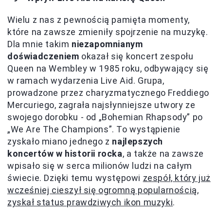
Wielu z nas z pewnością pamięta momenty,
które na zawsze zmieniły spojrzenie na muzykę.
Dla mnie takim
niezapomnianym
doświadczeniem
okazał się koncert zespołu
Queen na Wembley w 1985 roku, odbywający się
w ramach wydarzenia Live Aid. Grupa,
prowadzone przez charyzmatycznego Freddiego
Mercuriego, zagrała najsłynniejsze utwory ze
swojego dorobku - od „Bohemian Rhapsody” po
„We Are The Champions”. To wystąpienie
zyskało miano jednego z
najlepszych
koncertów w historii rocka
, a także na zawsze
wpisało się w serca milionów ludzi na całym
świecie. Dzięki temu występowi
zespół, który już
wcześniej cieszył się ogromną popularnością,
zyskał status prawdziwych ikon muzyki
.