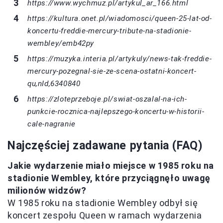
https://www.wychmuz.pl/artykul_ar_166.html
https://kultura.onet.pl/wiadomosci/queen-25-lat-od-
koncertu-freddie-mercury-tribute-na-stadionie-
wembley/emb42py
https://muzyka.interia.pl/artykuly/news-tak-freddie-
mercury-pozegnal-sie-ze-scena-ostatni-koncert-
qu,nId,6340840
https://zloteprzeboje.pl/swiat-oszalal-na-ich-
punkcie-rocznica-najlepszego-koncertu-w-historii-
cale-nagranie
Najczęściej zadawane pytania (FAQ)
Jakie wydarzenie miało miejsce w 1985 roku na
stadionie Wembley, które przyciągnęło uwagę
milionów widzów?
W 1985 roku na stadionie Wembley odbył się
koncert zespołu Queen w ramach wydarzenia