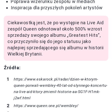
Poprawa wizerunku zespołu w mediach
Inspiracja dla przyszłych pokoleń artystów
Ciekawostką jest, że po występie na Live Aid
zespół Queen odnotował około 500% wzrost
sprzedaży swojego albumu „Greatest Hits”,
co przyczyniło się do jego statusu jako
najlepiej sprzedającego się albumu w historii
Wielkiej Brytanii.
Źródła:
https://www.eskarock.pl/radar/dzien-w-ktorym-
queen-porwali-wembley-40-lat-od-slynnego-koncertu-
na-live-aid-ktory-zmienil-historie-aa-SG1F-H1mk-
j2wf.html
https://www.queen.one.pl/wembley/