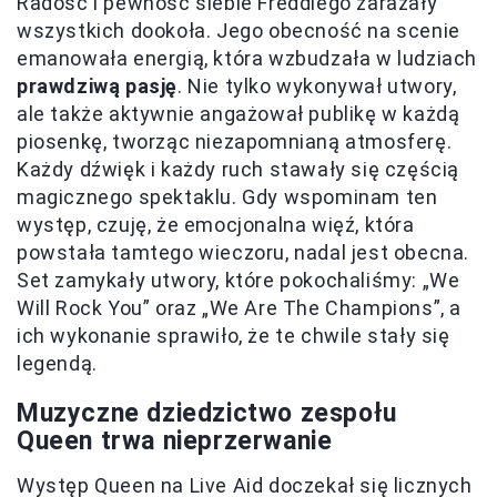
Radość i pewność siebie Freddiego zarażały
wszystkich dookoła. Jego obecność na scenie
emanowała energią, która wzbudzała w ludziach
prawdziwą pasję
. Nie tylko wykonywał utwory,
ale także aktywnie angażował publikę w każdą
piosenkę, tworząc niezapomnianą atmosferę.
Każdy dźwięk i każdy ruch stawały się częścią
magicznego spektaklu. Gdy wspominam ten
występ, czuję, że emocjonalna więź, która
powstała tamtego wieczoru, nadal jest obecna.
Set zamykały utwory, które pokochaliśmy: „We
Will Rock You” oraz „We Are The Champions”, a
ich wykonanie sprawiło, że te chwile stały się
legendą.
Muzyczne dziedzictwo zespołu
Queen trwa nieprzerwanie
Występ Queen na Live Aid doczekał się licznych