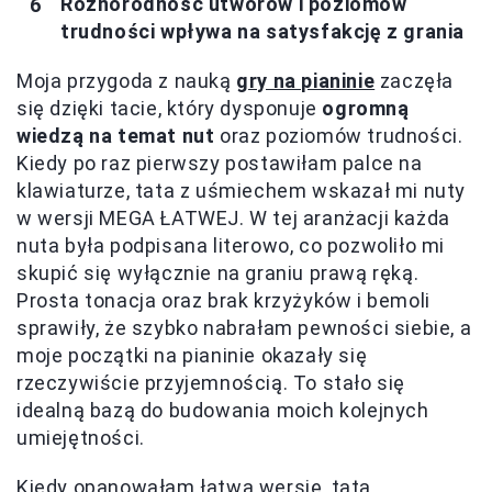
Różnorodność utworów i poziomów
trudności wpływa na satysfakcję z grania
Moja przygoda z nauką
gry na pianinie
zaczęła
się dzięki tacie, który dysponuje
ogromną
wiedzą na temat nut
oraz poziomów trudności.
Kiedy po raz pierwszy postawiłam palce na
klawiaturze, tata z uśmiechem wskazał mi nuty
w wersji MEGA ŁATWEJ. W tej aranżacji każda
nuta była podpisana literowo, co pozwoliło mi
skupić się wyłącznie na graniu prawą ręką.
Prosta tonacja oraz brak krzyżyków i bemoli
sprawiły, że szybko nabrałam pewności siebie, a
moje początki na pianinie okazały się
rzeczywiście przyjemnością. To stało się
idealną bazą do budowania moich kolejnych
umiejętności.
Kiedy opanowałam łatwą wersję, tata