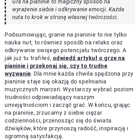
Gra na pianinie to magiczny sposób na
wyrażenie siebie i odkrywanie emocji. Każda
nuta to krok w stronę własnej twórczości.
Podsumowując, granie na pianinie to nie tylko
nauka nut; to również sposób na relaks oraz
odkrywanie swojego potencjału twórczego. A
jak już tu trafiłeś,
odwiedź artykuł o grze na
pianinie i przekonaj się, czy to trudne
wyzwanie
. Dla mnie każda chwila spędzona przy
pianinie staje się okazją do spełniania
muzycznych marzeń. Wystarczy wybrać poziom
trudności odpowiadający naszym
umiejętnościom i zacząć grać. W końcu, grając
na pianinie, zrzucamy z siebie ciężar
codzienności, przenosząc się do świata
dźwięków, które przynoszą radość, inspirację i
ogromną satysfakcję.