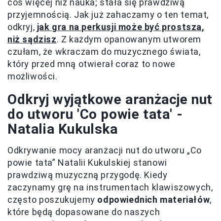
coś więcej niż nauka; stała się prawdziwą
przyjemnością. Jak już zahaczamy o ten temat,
odkryj,
jak gra na perkusji może być prostsza,
niż sądzisz
. Z każdym opanowanym utworem
czułam, że wkraczam do muzycznego świata,
który przed mną otwierał coraz to nowe
możliwości.
Odkryj wyjątkowe aranżacje nut
do utworu 'Co powie tata' -
Natalia Kukulska
Odkrywanie mocy aranżacji nut do utworu „Co
powie tata” Natalii Kukulskiej stanowi
prawdziwą muzyczną przygodę. Kiedy
zaczynamy grę na instrumentach klawiszowych,
często poszukujemy
odpowiednich materiałów
,
które będą dopasowane do naszych