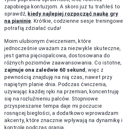
zapobiega kontuzjom. A skoro już tu trafiłeś to
sprawdź,
kiedy najlepiej rozpocząć naukę gry
na pianinie
. Krótkie, codzienne sesje treningowe
potrafią zdziałać cuda!
Moim ulubionym ćwiczeniem, które
jednocześnie uważam za niezwykle skuteczne,
jest gama pięciopalcowa, dostosowana do
różnych poziomów zaawansowania. Co istotne,
zajmuje ona zaledwie 60 sekund
, więc z
pewnością znajduję na nią czas, nawet przy
napiętym planie dnia. Podczas ćwiczenia,
używając każdej ręki na przemian, koncentruję
się na rozluźnieniu palców. Stopniowe
przyspieszanie tempa daje mi poczucie
rosnącej biegłości, a dodatkowo wprowadzam
akcenty, które znacznie wpływają na dynamikę i
kontrolę podczas grania.