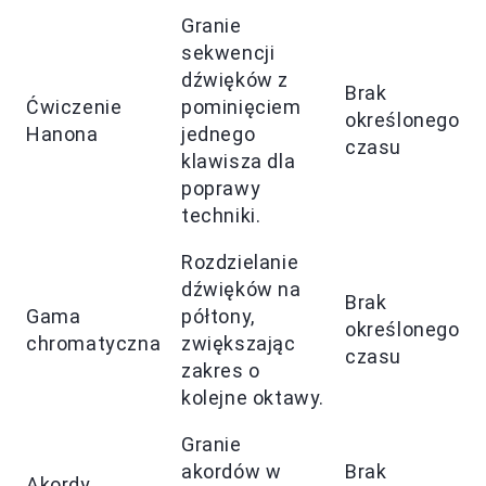
Granie
sekwencji
dźwięków z
Brak
Ćwiczenie
pominięciem
określonego
Hanona
jednego
czasu
klawisza dla
poprawy
techniki.
Rozdzielanie
dźwięków na
Brak
Gama
półtony,
określonego
chromatyczna
zwiększając
czasu
zakres o
kolejne oktawy.
Granie
akordów w
Brak
Akordy