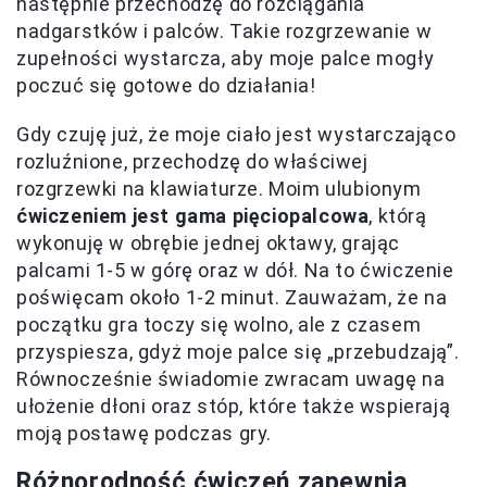
następnie przechodzę do rozciągania
nadgarstków i palców. Takie rozgrzewanie w
zupełności wystarcza, aby moje palce mogły
poczuć się gotowe do działania!
Gdy czuję już, że moje ciało jest wystarczająco
rozluźnione, przechodzę do właściwej
rozgrzewki na klawiaturze. Moim ulubionym
ćwiczeniem jest gama pięciopalcowa
, którą
wykonuję w obrębie jednej oktawy, grając
palcami 1-5 w górę oraz w dół. Na to ćwiczenie
poświęcam około 1-2 minut. Zauważam, że na
początku gra toczy się wolno, ale z czasem
przyspiesza, gdyż moje palce się „przebudzają”.
Równocześnie świadomie zwracam uwagę na
ułożenie dłoni oraz stóp, które także wspierają
moją postawę podczas gry.
Różnorodność ćwiczeń zapewnia