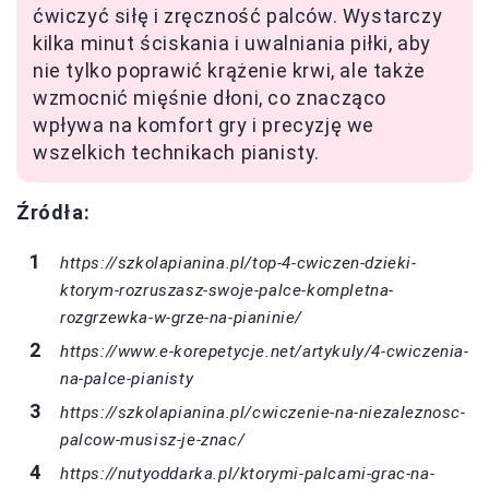
ćwiczyć siłę i zręczność palców. Wystarczy
kilka minut ściskania i uwalniania piłki, aby
nie tylko poprawić krążenie krwi, ale także
wzmocnić mięśnie dłoni, co znacząco
wpływa na komfort gry i precyzję we
wszelkich technikach pianisty.
Źródła:
https://szkolapianina.pl/top-4-cwiczen-dzieki-
ktorym-rozruszasz-swoje-palce-kompletna-
rozgrzewka-w-grze-na-pianinie/
https://www.e-korepetycje.net/artykuly/4-cwiczenia-
na-palce-pianisty
https://szkolapianina.pl/cwiczenie-na-niezaleznosc-
palcow-musisz-je-znac/
https://nutyoddarka.pl/ktorymi-palcami-grac-na-