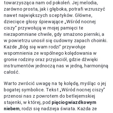
towarzysząca nam od pokoleń. Jej melodia,
zarówno prosta, jak i głęboka, potrafi wzruszyć
nawet największych sceptyków. Główne,
dziecięce głosy śpiewające „Wśród nocnej
ciszy” przywołują w mojej pamięci te
niezapomniane chwile, gdy smażono pierniki, a
w powietrzu unosił się cudowny zapach choinki.
Każde „Bóg się wam rodzi” przywołuje
wspomnienia ze wspólnego kolędowania w
gronie rodziny oraz przyjaciół, gdzie dźwięki
instrumentów jednoczą nas w jedną, harmonijną
całość.
Warto zwrócić uwagę na tę kolędę, myśląc o jej
bogatej symbolice. Tekst „Wśród nocnej ciszy”
przenosi nas z powrotem do betlejemskiej
stajenki, w której, pod
pięciogwiazdkowym
niebem
, rodzi się nadzieja świata. Każda ze