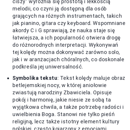
ciszy" wyróżnia się prostotą i lekkością
melodii, co czyni ją dostępną dla osób
grających na różnych instrumentach, takich
jak pianino, gitara czy keyboard. Wspomniane
akordy C i G sprawiają, że nauka staje się
łatwiejsza, a ich popularność otwiera drogę
do różnorodnych interpretacji. Wykonywań
tej kolędy można dokonywać zarówno solo,
jak i w aranżacjach chóralnych, co doskonale
podkreśla jej uniwersalność.
Symbolika tekstu
: Tekst kolędy maluje obraz
betlejemskiej nocy, w której aniołowie
zwiastują narodziny Zbawiciela. Opisuje
pokój i harmonię, jakie niesie ze sobą ta
wyjątkowa chwila, a także potrzebę radości i
uwielbienia Boga. Stanowi nie tylko pieśń
religijną, lecz także istotny element kultury
polskiej, często kojarzony z emocjami