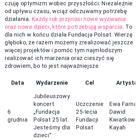
czuję optymizm wobec przyszłości. Niezależnie
od upływu czasu, wciąż odczuwamy potrzebę
działania.
Każdy rok przynosi nowe wyzwania
oraz nowe dzieci, które potrzebują wsparcia
. To
dla nich w końcu działa Fundacja Polsat. Wierzę
głęboko, że razem możemy zrealizować jeszcze
więcej projektów i pomóc tym najmłodszym
realizować ich marzenia oraz cieszyć się
zdrowiem, bo to jest najważniejsze.
Data
Wydarzenie
Cel
Artysta
Jubileuszowy
koncert
Uczczenie
Ewa Farna,
6
„Fundacja
25-lecia
Dawid
grudnia
Polsat 25 lat.
Fundacji
Kwiatkowsk
Jesteśmy dla
Polsat
Kayah
dzieci”