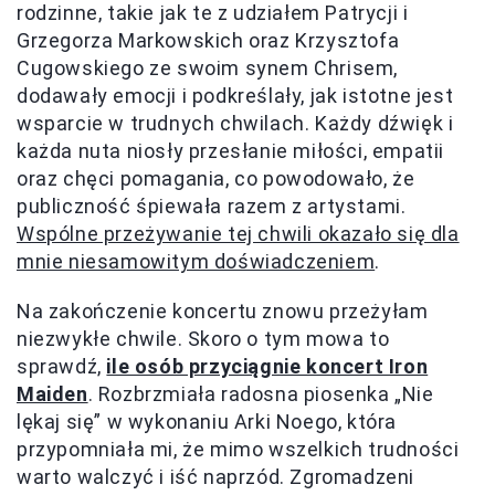
rodzinne, takie jak te z udziałem Patrycji i
Grzegorza Markowskich oraz Krzysztofa
Cugowskiego ze swoim synem Chrisem,
dodawały emocji i podkreślały, jak istotne jest
wsparcie w trudnych chwilach. Każdy dźwięk i
każda nuta niosły przesłanie miłości, empatii
oraz chęci pomagania, co powodowało, że
publiczność śpiewała razem z artystami.
Wspólne przeżywanie tej chwili okazało się dla
mnie niesamowitym doświadczeniem
.
Na zakończenie koncertu znowu przeżyłam
niezwykłe chwile. Skoro o tym mowa to
sprawdź,
ile osób przyciągnie koncert Iron
Maiden
. Rozbrzmiała radosna piosenka „Nie
lękaj się” w wykonaniu Arki Noego, która
przypomniała mi, że mimo wszelkich trudności
warto walczyć i iść naprzód. Zgromadzeni