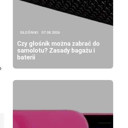
GŁOŚNIKI
07.08.2026
Czy głośnik można zabrać do
samolotu? Zasady bagażu i
baterii
o