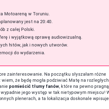
za Motoareną w Toruniu.
aplanowany jest na 20:40.
b z całej Polski.
erę i wyjątkową oprawę audiowizualną.
ch hitów, jak i nowych utworów.
emocji do wydarzenia.
pore zainteresowanie. Na początku słyszałam różne
już wiem, że będę mogła podziwiać Matę na rozległych
tanie
pomieścić tłumy fanów
, które na pewno pragną
k wypadnie jego występ w tak nietypowym miejscu! 
nnych plenerach, a ta lokalizacja doskonale wpisuje