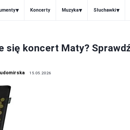
▾
▾
▾
rumenty
Koncerty
Muzyka
Słuchawki
KONCERTY
e się koncert Maty? Sprawd
Sudomirska
15.05.2026