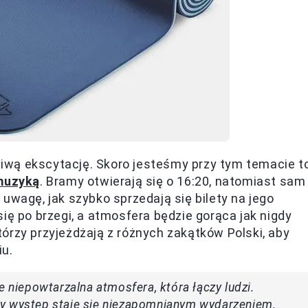
iwą ekscytację. Skoro jesteśmy przy tym temacie t
 muzyką
. Bramy otwierają się o 16:20, natomiast sam
uwagę, jak szybko sprzedają się bilety na jego
ię po brzegi, a atmosfera będzie gorąca jak nigdy
órzy przyjeżdżają z różnych zakątków Polski, aby
u.
e niepowtarzalna atmosfera, która łączy ludzi.
dy występ staje się niezapomnianym wydarzeniem.