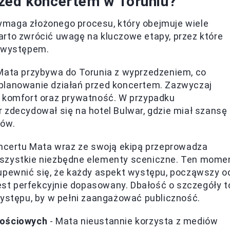
rzed koncertem w Toruniu?
ymaga złożonego procesu, który obejmuje wiele
arto zwrócić uwagę na kluczowe etapy, przez które
d występem.
Mata przybywa do Torunia z wyprzedzeniem, co
planowanie działań przed koncertem. Zazwyczaj
u komfort oraz prywatność. W przypadku
 zdecydował się na hotel Bulwar, gdzie miał szansę
nów.
ncertu Mata wraz ze swoją ekipą przeprowadza
wszystkie niezbędne elementy sceniczne. Ten mome
upewnić się, że każdy aspekt występu, począwszy o
jest perfekcyjnie dopasowany. Dbałość o szczegóły t
występu, by w pełni zaangażować publiczność.
nościowych
- Mata nieustannie korzysta z mediów