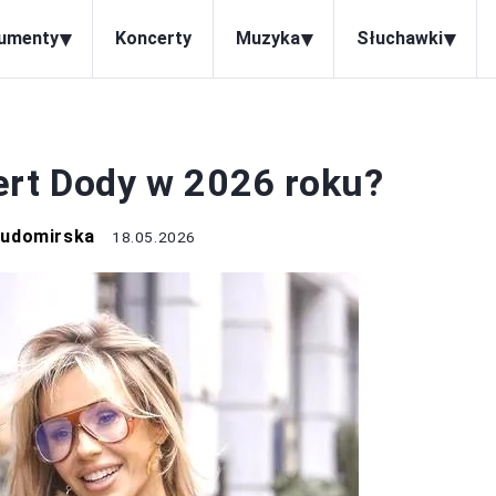
▾
▾
▾
rumenty
Koncerty
Muzyka
Słuchawki
KONCERTY
ert Dody w 2026 roku?
Sudomirska
18.05.2026