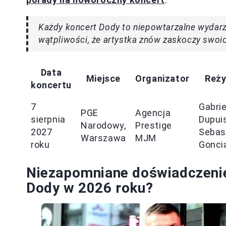
Każdy koncert Dody to niepowtarzalne wydarz
wątpliwości, że artystka znów zaskoczy swo
Data
Miejsce
Organizator
Reży
koncertu
7
Gabrie
PGE
Agencja
sierpnia
Dupuis
Narodowy,
Prestige
2027
Sebas
Warszawa
MJM
roku
Gonci
Niezapomniane doświadczenie
Dody w 2026 roku?