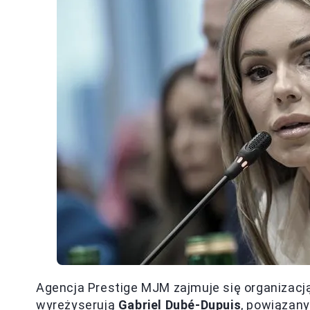
Agencja Prestige MJM zajmuje się organizacj
wyreżyserują
Gabriel Dubé-Dupuis
, powiązany