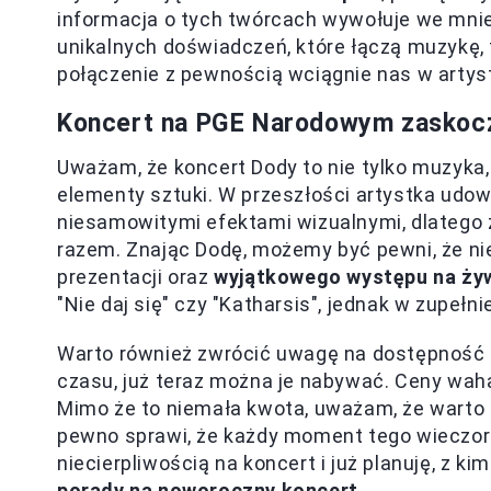
informacja o tych twórcach wywołuje we mnie 
unikalnych doświadczeń, które łączą muzykę,
połączenie z pewnością wciągnie nas w artys
Koncert na PGE Narodowym zaskocz
Uważam, że koncert Dody to nie tylko muzyka,
elementy sztuki. W przeszłości artystka udow
niesamowitymi efektami wizualnymi, dlatego z
razem. Znając Dodę, możemy być pewni, że ni
prezentacji oraz
wyjątkowego występu na ży
"Nie daj się" czy "Katharsis", jednak w zupełni
Warto również zwrócić uwagę na dostępność b
czasu, już teraz można je nabywać. Ceny wah
Mimo że to niemała kwota, uważam, że warto
pewno sprawi, że każdy moment tego wieczoru
niecierpliwością na koncert i już planuję, z k
porady na noworoczny koncert
.