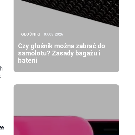
GŁOŚNIKI
07.08.2026
Czy głośnik można zabrać do
samolotu? Zasady bagażu i
baterii
ch
k
we