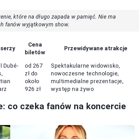
enie, które na długo zapada w pamięć. Nie ma
ich fanów wyjątkowym show.
Cena
serzy
Przewidywane atrakcje
biletów
l Dubé-
od 267
Spektakularne widowisko,
,
zł do
nowoczesne technologie,
tian
około
multimedialne prezentacje,
arz
926 zł
występ na żywo
: co czeka fanów na koncercie