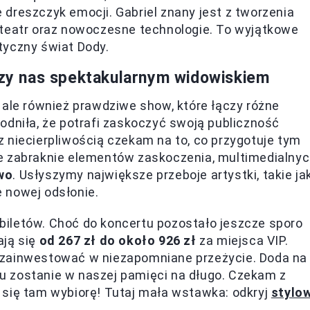
dreszczyk emocji. Gabriel znany jest z tworzenia
 teatr oraz nowoczesne technologie. To wyjątkowe
tyczny świat Dody.
y nas spektakularnym widowiskiem
 ale również prawdziwe show, które łączy różne
odniła, że potrafi zaskoczyć swoją publiczność
 niecierpliwością czekam na to, co przygotuje tym
e zabraknie elementów zaskoczenia, multimedialny
wo
. Usłyszymy największe przeboje artystki, takie ja
e nowej odsłonie.
iletów. Choć do koncertu pozostało jeszcze sporo
ają się
od 267 zł do około 926 zł
za miejsca VIP.
 zainwestować w niezapomniane przeżycie. Doda na
 zostanie w naszej pamięci na długo. Czekam z
im się tam wybiorę! Tutaj mała wstawka: odkryj
stylo