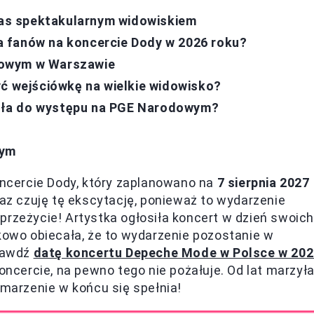
as spektakularnym widowiskiem
 fanów na koncercie Dody w 2026 roku?
dowym w Warszawie
yć wejściówkę na wielkie widowisko?
dziła do występu na PGE Narodowym?
wym
cercie Dody, który zaplanowano na
7 sierpnia 2027
 czuję tę ekscytację, ponieważ to wydarzenie
przeżycie! Artystka ogłosiła koncert w dzień swoich
tkowo obiecała, że to wydarzenie pozostanie w
prawdź
datę koncertu Depeche Mode w Polsce w 20
koncercie, na pewno tego nie pożałuje. Od lat marzył
 marzenie w końcu się spełnia!