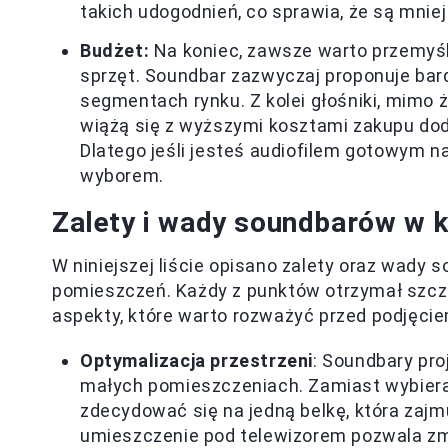
takich udogodnień, co sprawia, że są mnie
Budżet:
Na koniec, zawsze warto przemyśl
sprzęt. Soundbar zazwyczaj proponuje bard
segmentach rynku. Z kolei głośniki, mimo
wiążą się z wyższymi kosztami zakupu do
Dlatego jeśli jesteś audiofilem gotowym n
wyborem.
Zalety i wady soundbarów w 
W niniejszej liście opisano zalety oraz wady
pomieszczeń. Każdy z punktów otrzymał szcze
aspekty, które warto rozważyć przed podjęcie
Optymalizacja przestrzeni
: Soundbary pr
małych pomieszczeniach. Zamiast wybiera
zdecydować się na jedną belkę, która zajmu
umieszczenie pod telewizorem pozwala zmi