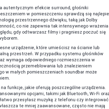
na autentycznym efekcie surround, głośniki
szczeniem w pomieszczeniu sprawdzą się najlepie
logię przestrzennego dźwięku, taką jak Dolby
zenność, co nie zapewnia tak intensywnego wrażenia
ględu, gdy odtwarzasz filmy i pragniesz poczuć się
 wyborem.
sne urządzenie, które umieścisz na ścianie lub
malną przestrzeń. W przypadku systemu głośników
ieważ wymaga odpowiedniego rozmieszczenia w
iecznością przemeblowania lub znalezieniem
ego w małych pomieszczeniach soundbar może
niem.
a funkcje, jakie oferują poszczególne urządzenia.
sowanymi opcjami, takimi jak Bluetooth, Wi-Fi ora
 łatwo przesyłasz muzykę z telefonu czy integrować
zwłaszcza te mniej zaawansowane, często nie mają