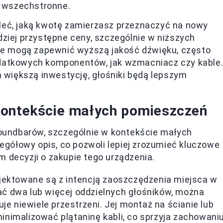
j wszechstronne.
eć, jaką kwotę zamierzasz przeznaczyć na nowy
ziej przystępne ceny, szczególnie w niższych
 że mogą zapewnić wyższą jakość dźwięku, często
datkowych komponentów, jak wzmacniacz czy kable
a większą inwestycję, głośniki będą lepszym
kontekście małych pomieszczeń
 soundbarów, szczególnie w kontekście małych
gółowy opis, co pozwoli lepiej zrozumieć kluczowe
m decyzji o zakupie tego urządzenia.
ojektowane są z intencją zaoszczędzenia miejsca w
ć dwa lub więcej oddzielnych głośników, można
je niewiele przestrzeni. Jej montaż na ścianie lub
nimalizować plątaninę kabli, co sprzyja zachowani