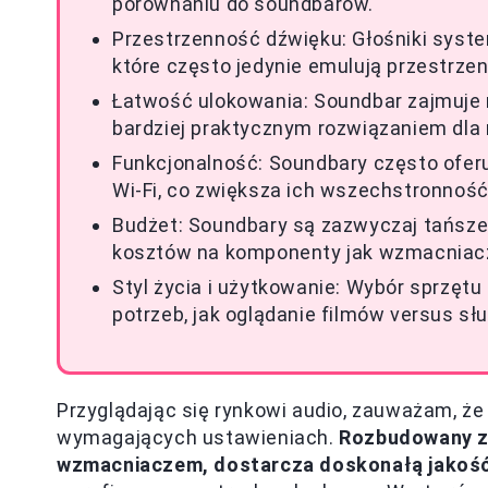
porównaniu do soundbarów.
Przestrzenność dźwięku: Głośniki syste
które często jedynie emulują przestrze
Łatwość ulokowania: Soundbar zajmuje mn
bardziej praktycznym rozwiązaniem dla
Funkcjonalność: Soundbary często oferuj
Wi-Fi, co zwiększa ich wszechstronność
Budżet: Soundbary są zazwyczaj tańsz
kosztów na komponenty jak wzmacniacz
Styl życia i użytkowanie: Wybór sprzęt
potrzeb, jak oglądanie filmów versus sł
Przyglądając się rynkowi audio, zauważam, że 
wymagających ustawieniach.
Rozbudowany z
wzmacniaczem, dostarcza doskonałą jakoś