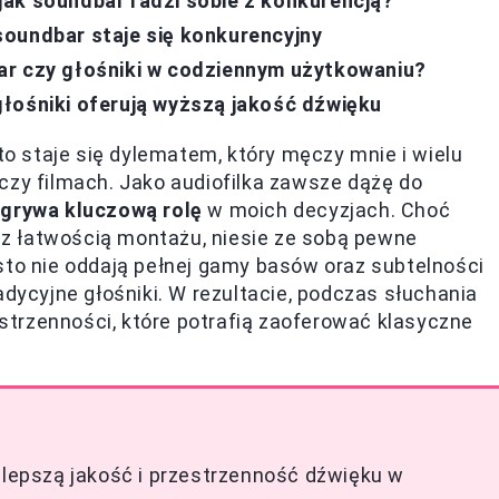
ak soundbar radzi sobie z konkurencją?
oundbar staje się konkurencyjny
ar czy głośniki w codziennym użytkowaniu?
łośniki oferują wyższą jakość dźwięku
 staje się dylematem, który męczy mnie i wielu
czy filmach. Jako audiofilka zawsze dążę do
grywa kluczową rolę
w moich decyzjach. Choć
z łatwością montażu, niesie ze sobą pewne
sto nie oddają pełnej gamy basów oraz subtelności
adycyjne głośniki. W rezultacie, podczas słuchania
zestrzenności, które potrafią zaoferować klasyczne
ą lepszą jakość i przestrzenność dźwięku w