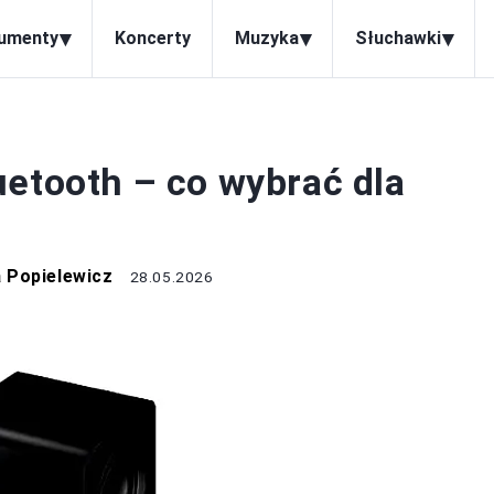
▾
▾
▾
rumenty
Koncerty
Muzyka
Słuchawki
RZĘT AUDIO
uetooth – co wybrać dla
 Popielewicz
28.05.2026