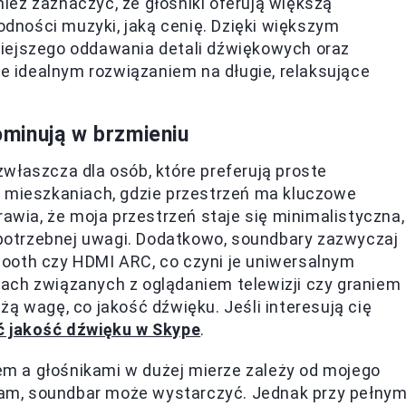
eż zaznaczyć, że głośniki oferują większą
rodności muzyki, jaką cenię. Dzięki większym
iejszego oddawania detali dźwiękowych oraz
je idealnym rozwiązaniem na długie, relaksujące
dominują w brzmieniu
właszcza dla osób, które preferują proste
h mieszkaniach, gdzie przestrzeń ma kluczowe
rawia, że moja przestrzeń staje się minimalistyczna,
iepotrzebnej uwagi. Dodatkowo, soundbary zazwyczaj
uetooth czy HDMI ARC, co czyni je uniwersalnym
ach związanych z oglądaniem telewizji czy graniem
ą wagę, co jakość dźwięku. Jeśli interesują cię
ć jakość dźwięku w Skype
.
m a głośnikami w dużej mierze zależy od mojego
gram, soundbar może wystarczyć. Jednak przy pełny