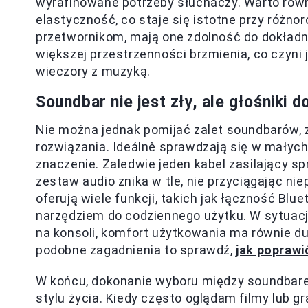
wyrafinowane potrzeby słuchaczy. Warto równi
elastyczność, co staje się istotne przy różno
przetwornikom, mają one zdolność do dokładn
większej przestrzenności brzmienia, co czyni 
wieczory z muzyką.
Soundbar nie jest zły, ale głośniki 
Nie można jednak pomijać zalet soundbarów, z
rozwiązania. Ideálně sprawdzają się w małyc
znaczenie. Zaledwie jeden kabel zasilający sp
zestaw audio znika w tle, nie przyciągając n
oferują wiele funkcji, takich jak łączność Bl
narzędziem do codziennego użytku. W sytuacj
na konsoli, komfort użytkowania ma równie duż
podobne zagadnienia to sprawdź,
jak poprawi
W końcu, dokonanie wyboru między soundbare
stylu życia. Kiedy często oglądam filmy lub 