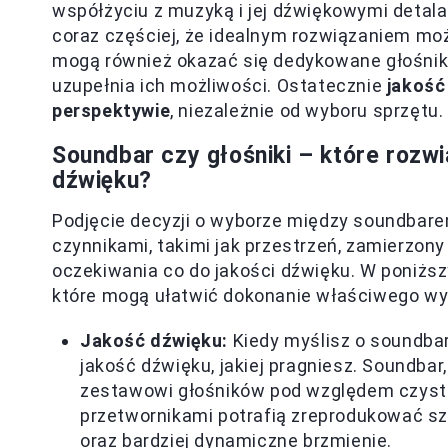
współżyciu z muzyką i jej dźwiękowymi detala
coraz częściej, że idealnym rozwiązaniem może
mogą również okazać się dedykowane głośnik
uzupełnia ich możliwości. Ostatecznie
jakość
perspektywie
, niezależnie od wyboru sprzętu.
Soundbar czy głośniki – które rozwi
dźwięku?
Podjęcie decyzji o wyborze między soundbare
czynnikami, takimi jak przestrzeń, zamierzon
oczekiwania co do jakości dźwięku. W poniżs
które mogą ułatwić dokonanie właściwego wy
Jakość dźwięku:
Kiedy myślisz o soundbar
jakość dźwięku, jakiej pragniesz. Soundba
zestawowi głośników pod względem czystoś
przetwornikami potrafią zreprodukować sz
oraz bardziej dynamiczne brzmienie.