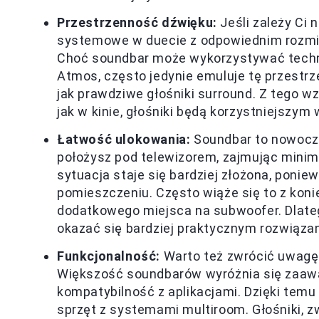
Przestrzenność dźwięku:
Jeśli zależy Ci 
systemowe w duecie z odpowiednim rozmie
Choć soundbar może wykorzystywać techno
Atmos, często jedynie emuluje tę przestr
jak prawdziwe głośniki surround. Z tego wz
jak w kinie, głośniki będą korzystniejszym
Łatwość ulokowania:
Soundbar to nowocze
położysz pod telewizorem, zajmując mini
sytuacja staje się bardziej złożona, pon
pomieszczeniu. Często wiąże się to z kon
dodatkowego miejsca na subwoofer. Dlat
okazać się bardziej praktycznym rozwiąza
Funkcjonalność:
Warto też zwrócić uwagę n
Większość soundbarów wyróżnia się zaawan
kompatybilność z aplikacjami. Dzięki temu
sprzęt z systemami multiroom. Głośniki, 