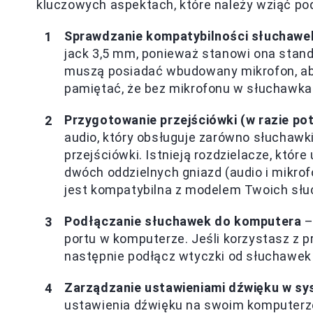
kluczowych aspektach, które należy wziąć po
Sprawdzanie kompatybilności słuchawe
jack 3,5 mm, ponieważ stanowi ona stan
muszą posiadać wbudowany mikrofon, aby
pamiętać, że bez mikrofonu w słuchawkach
Przygotowanie przejściówki (w razie po
audio, który obsługuje zarówno słuchawki
przejściówki. Istnieją rozdzielacze, któ
dwóch oddzielnych gniazd (audio i mikrof
jest kompatybilna z modelem Twoich sł
Podłączanie słuchawek do komputera
–
portu w komputerze. Jeśli korzystasz z pr
następnie podłącz wtyczki od słuchawek 
Zarządzanie ustawieniami dźwięku w sy
ustawienia dźwięku na swoim komputerze.