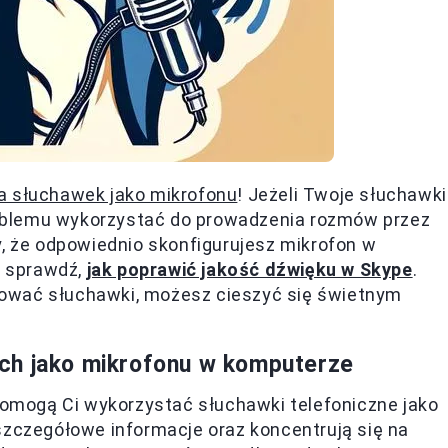
a słuchawek jako mikrofonu
! Jeżeli Twoje słuchawki
oblemu wykorzystać do prowadzenia rozmów przez
y, że odpowiednio skonfigurujesz mikrofon w
o sprawdź,
jak poprawić jakość dźwięku w Skype
.
gurować słuchawki, możesz cieszyć się świetnym
ch jako mikrofonu w komputerze
 pomogą Ci wykorzystać słuchawki telefoniczne jako
szczegółowe informacje oraz koncentrują się na