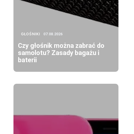
GŁOŚNIKI
07.08.2026
Czy głośnik można zabrać do
samolotu? Zasady bagażu i
baterii