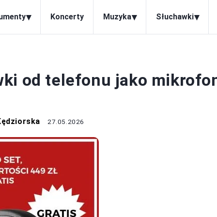
▾
▾
▾
rumenty
Koncerty
Muzyka
Słuchawki
RZĘT AUDIO
ki od telefonu jako mikrofo
Kędziorska
27.05.2026