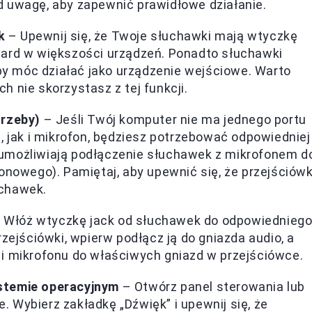
d uwagę, aby zapewnić prawidłowe działanie.
k
– Upewnij się, że Twoje słuchawki mają wtyczkę
dard w większości urządzeń. Ponadto słuchawki
 móc działać jako urządzenie wejściowe. Warto
 nie skorzystasz z tej funkcji.
trzeby)
– Jeśli Twój komputer nie ma jednego portu
, jak i mikrofon, będziesz potrzebować odpowiedniej
re umożliwiają podłączenie słuchawek z mikrofonem d
onowego). Pamiętaj, aby upewnić się, że przejściów
uchawek.
 Włóż wtyczkę jack od słuchawek do odpowiednieg
zejściówki, wpierw podłącz ją do gniazda audio, a
i mikrofonu do właściwych gniazd w przejściówce.
stemie operacyjnym
– Otwórz panel sterowania lub
 Wybierz zakładkę „Dźwięk” i upewnij się, że